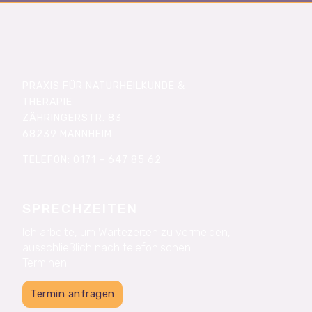
PRAXIS FÜR NATURHEILKUNDE &
THERAPIE
ZÄHRINGERSTR. 83
68239 MANNHEIM
TELEFON: 0171 – 647 85 62
SPRECHZEITEN
Ich arbeite, um Wartezeiten zu vermeiden,
ausschließlich nach telefonischen
Terminen.
Termin anfragen